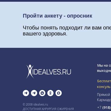
Пройти анкету - опросник
Чтобы понять подходит ли вам оп
вашего здоровья.
Мы на с
выходн
Бесплат
консуль
Прямой 
Кармадо
© 2008 idealves.ru
+7
(918
ДОСТУПНАЯ ХИРУРГИЯ ОЖИРЕНИЯ