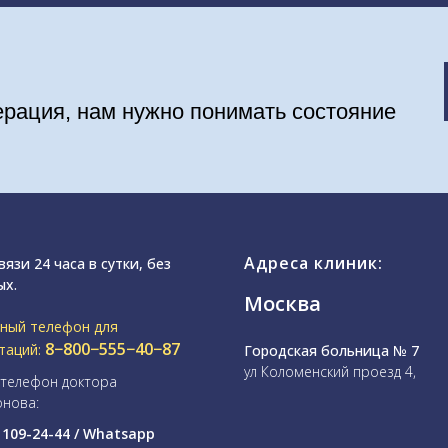
ерация, нам нужно понимать состояние
Адреса клиник:
вязи 24 часа в сутки, без
ых.
Москва
ный телефон для
8−800−555−40−87
таций:
Городская больница № 7
ул Коломенский проезд 4,
телефон доктора
нова:
) 109-24-44 / Whatsapp