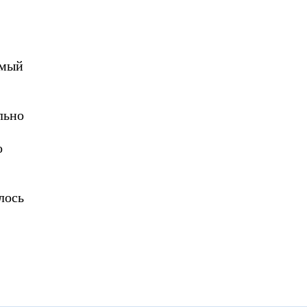
 Publishing
амый
льно
о
лось