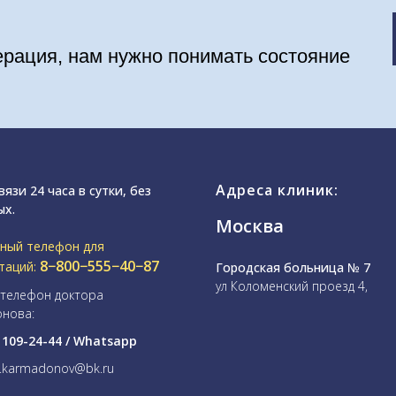
ерация, нам нужно понимать состояние
Адреса клиник:
вязи 24 часа в сутки, без
ых.
Москва
ный телефон для
8−800−555−40−87
таций:
Городская больница № 7
ул Коломенский проезд 4,
телефон доктора
нова:
) 109-24-44 / Whatsapp
 a.karmadonov@bk.ru