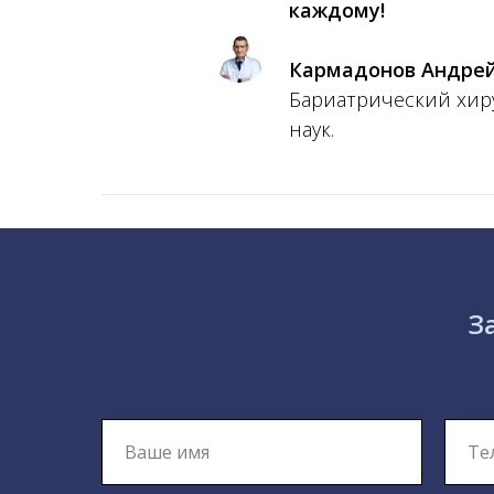
каждому!
Кармадонов Андре
Бариатрический хиру
наук.
З