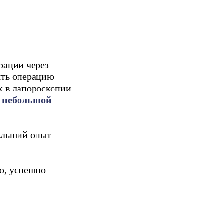
рации через
ять операцию
к в лапороскопии.
 небольшой
больший опыт
о, успешно