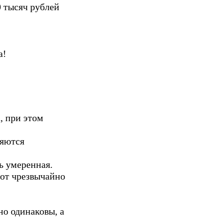
 тысяч рублей
а!
, при этом
ляются
ь умеренная.
 от чрезвычайно
но одинаковы, а