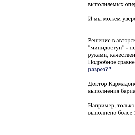
выполняемых опер
И мы можем уверен
Решение в авторс
"минидоступ" - н
руками, качестве
Подробное сравне
разрез?"
Доктор Кармадоно
выполнения бариа
Например, только
выполнено более 