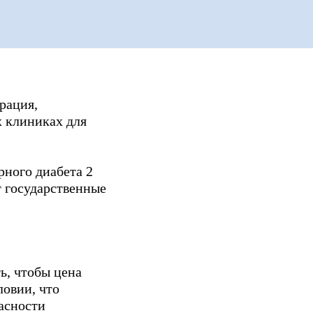
 Publishing
рация,
 клиниках для
рного диабета 2
т государственные
ь, чтобы цена
овии, что
пасности