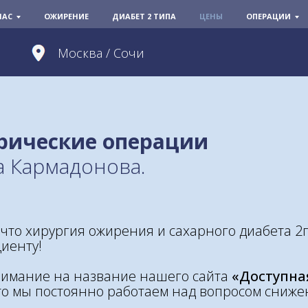
НАС
ОЖИРЕНИЕ
ДИАБЕТ 2 ТИПА
ЦЕНЫ
ОПЕРАЦИИ
Москва / Сочи
рические операции
а Кармадонова.
 что хирургия ожирения и сахарного диабета 2
иенту!
нимание на название нашего сайта
«Доступна
что мы постоянно работаем над вопросом сниж