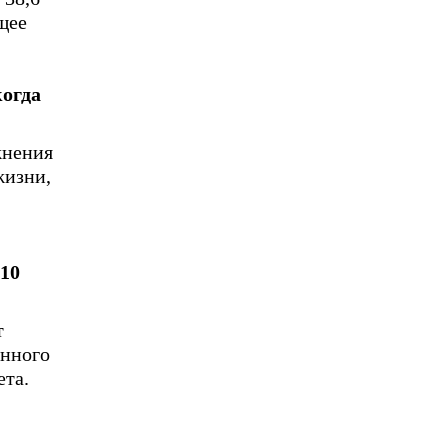
щее
когда
жнения
жизни,
 10
т
енного
ета.