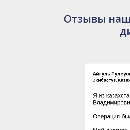
Отзывы наш
д
Айгуль Тулеуо
Экибастуз, Каза
Я из казахст
Владимирови
Операция бы