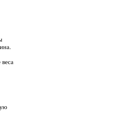
ы
ина.
 веса
мую