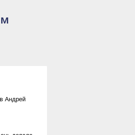
ым
ов Андрей