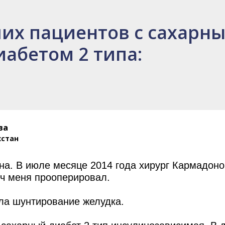
их пациентов с сахарн
иабетом 2 типа:
ва
хстан
ана. В июле месяце 2014 года хирург Кармадон
ч меня прооперировал.
ла шунтирование желудка.