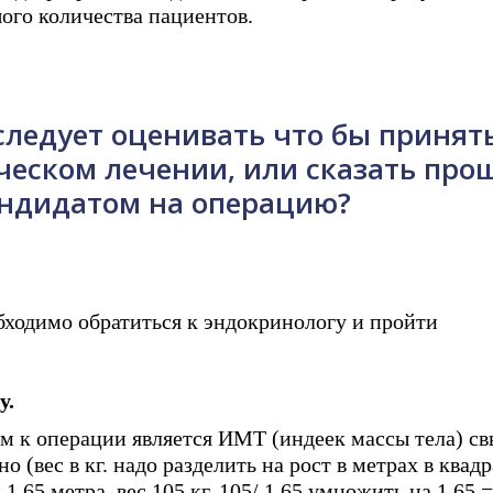
шого количества пациентов.
следует оценивать что бы принят
ческом лечении, или сказать про
андидатом на операцию?
обходимо обратиться к эндокринологу и пройти
у.
м к операции является ИМТ (индеек массы тела) с
(вес в кг. надо разделить на рост в метрах в квадр
,65 метра, вес 105 кг. 105/ 1,65 умножить на 1,65 =